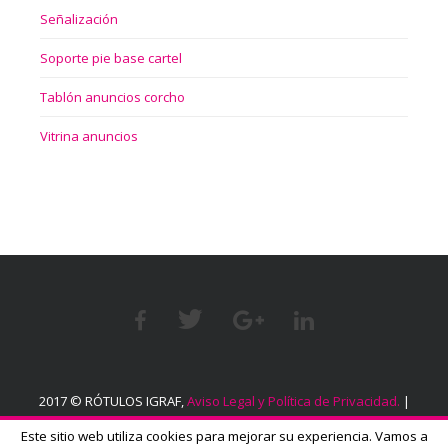
Señalización
Soporte pie base cartel
Tablón anuncios corcho
Vitrina anuncios
2017 © RÓTULOS IGRAF,
Aviso Legal y Política de Privacidad.
|
Política sobre el uso de cookies.
Este sitio web utiliza cookies para mejorar su experiencia. Vamos a