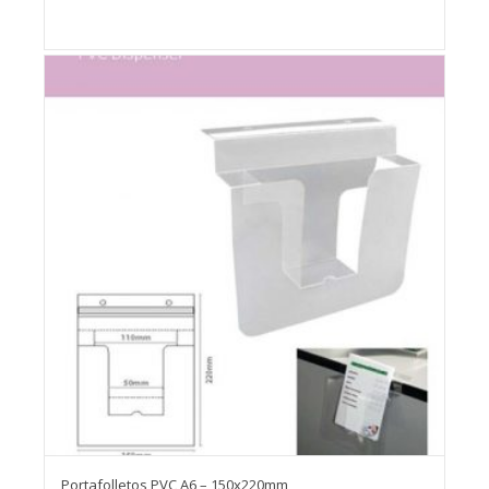
Portafolletos PVC A6 – 150x220mm