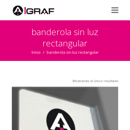
banderola sin luz
rectangular
Inicio
/
banderola sin luz rectangular
Mostrando el único resultado