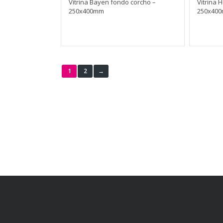
Vitrina Bayen fondo corcho –
Vitrina 
250x400mm
250x40
1
2
→