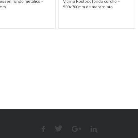
Hessen fondo metálico –
Vitrina Rostock fondo corcho –
0mm
500x700mm de metacrilato