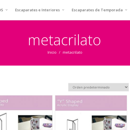
OS
Escaparates e Interiores
Escaparates de Temporada
metacrilato
Inicio
/
metacrilato