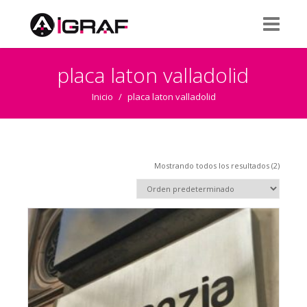
placa laton valladolid
Inicio
/
placa laton valladolid
Mostrando todos los resultados (2)