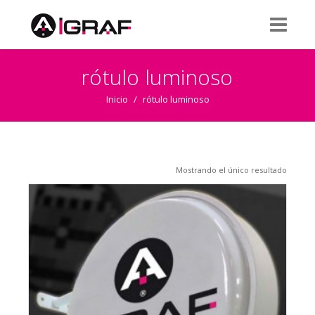
rótulo luminoso
Inicio
/
rótulo luminoso
Mostrando el único resultado