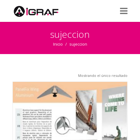
sujeccion
Inicio
/
sujeccion
Mostrando el único resultado