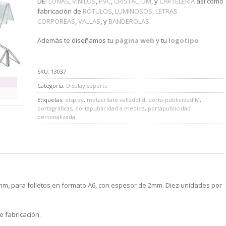
DE:
LONAS
,
VINILOS
,
PVC
,
CRISTAL
,
DM
, y
CARTELERÍA
así como
fabricación de
RÓTULOS
,
LUMINOSOS
,
LETRAS
CORPOREAS
,
VALLAS
, y
BANDEROLAS
.
Además te diseñamos tu
página web
y tu
logotipo
SKU:
13037
Categoría:
Display soporte
Etiquetas:
display
,
metacrilato valladolid
,
porta-publicidad M
,
portagráficas
,
portapublicidad a medida
,
portapublicidad
personalizada
5mm, para folletos en formato A6, con espesor de 2mm. Diez unidades por
e fabricación.