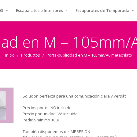
OS
Escaparates e Interiores
Escaparates de Temporada
idad en M – 105mm/A
Inicio
/
Productos
/
Porta-publicidad en M – 105mm/A6 metacrilato
Solución perfecta para una comunicación clara y versátil.
Precios portes NO incluido.
Precio por unidad IVA incluido.
Pedido mínimo 100€.
También disponemos de IMPRESIÓN