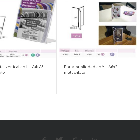
el vertical en L – A4+A5
Porta-publicidad en Y – A6x3
ato
metacrilato