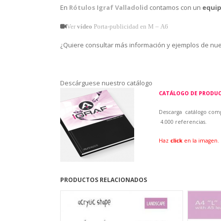
En
Rótulos Igraf Valladolid
contamos con un
equip
Ver
vídeo
Porta-publicidad en M – A6
¿Quiere consultar más información y ejemplos de nu
Descárguese nuestro catálogo
CATÁLOGO DE PRODU
Descarga catálogo
comp
4.000 referencias.
Haz
click
en la imagen.
PRODUCTOS RELACIONADOS