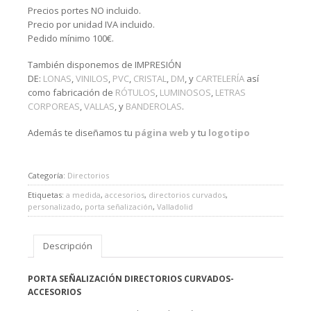
Precios portes NO incluido.
Precio por unidad IVA incluido.
Pedido mínimo 100€.
También disponemos de IMPRESIÓN
DE:
LONAS
,
VINILOS
,
PVC
,
CRISTAL
,
DM
, y
CARTELERÍA
así
como fabricación de
RÓTULOS
,
LUMINOSOS
,
LETRAS
CORPOREAS
,
VALLAS
, y
BANDEROLAS
.
Además te diseñamos tu
página web
y tu
logotipo
Categoría:
Directorios
Etiquetas:
a medida
,
accesorios
,
directorios curvados
,
personalizado
,
porta señalización
,
Valladolid
Descripción
PORTA SEÑALIZACIÓN DIRECTORIOS CURVADOS-
ACCESORIOS