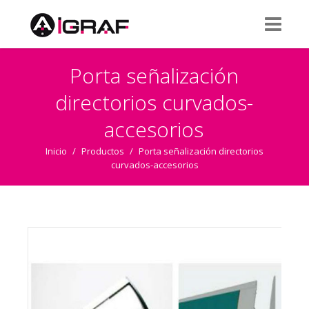
Porta señalización
directorios curvados-
accesorios
Inicio
/
Productos
/
Porta señalización directorios
curvados-accesorios