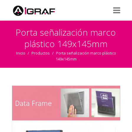
Porta señalización marco
plástico 149x145mm
Inicio
/
Productos
/
Porta señalización marco plástico
149x145mm