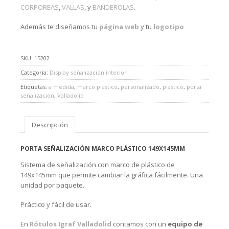
CORPOREAS
,
VALLAS
, y
BANDEROLAS
.
Además te diseñamos tu
página web
y tu
logotipo
SKU:
15202
Categoría:
Display señalización interior
Etiquetas:
a medida
,
marco plástico
,
personalizado
,
plástico
,
porta
señalización
,
Valladolid
Descripción
PORTA SEÑALIZACIÓN MARCO PLÁSTICO 149X145MM
Sistema de señalización con marco de plástico de
149x145mm que permite cambiar la gráfica fácilmente. Una
unidad por paquete.
Práctico y fácil de usar.
En
Rótulos Igraf Valladolid
contamos con un
equipo de