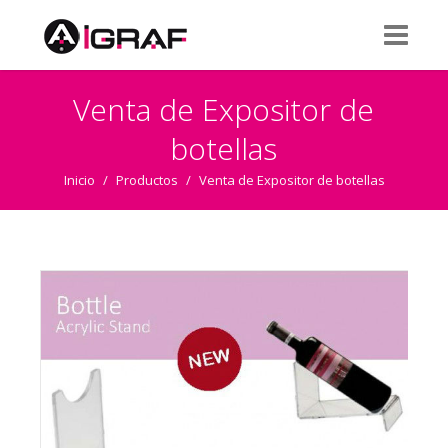
Venta de Expositor de
botellas
Inicio
/
Productos
/
Venta de Expositor de botellas