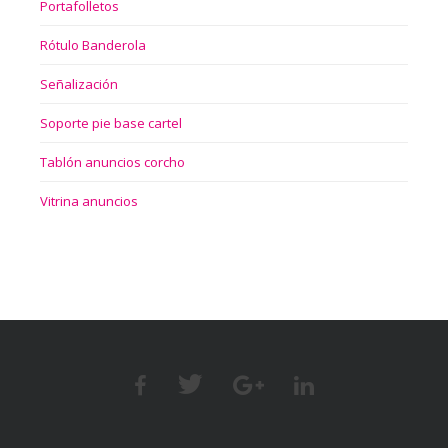
Portafolletos
Rótulo Banderola
Señalización
Soporte pie base cartel
Tablón anuncios corcho
Vitrina anuncios