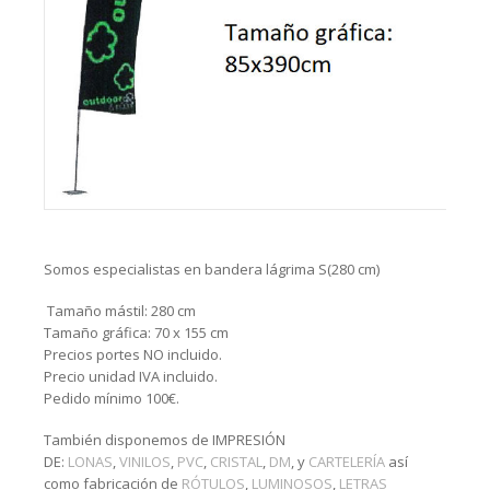
Somos especialistas en bandera lágrima S(280 cm)
Tamaño mástil: 280 cm
Tamaño gráfica: 70 x 155 cm
Precios portes NO incluido.
Precio unidad IVA incluido.
Pedido mínimo 100€.
También disponemos de IMPRESIÓN
DE:
LONAS
,
VINILOS
,
PVC
,
CRISTAL
,
DM
, y
CARTELERÍA
así
como fabricación de
RÓTULOS
,
LUMINOSOS
,
LETRAS