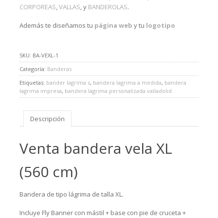
CORPOREAS
,
VALLAS
, y
BANDEROLAS
.
Además te diseñamos tu
página web
y tu
logotipo
SKU:
BA-VEXL-1
Categoría:
Banderas
Etiquetas:
bander lagrima s
,
bandera lagrima a medida
,
bandera
lagrima impresa
,
bandera lagrima personalizada valladolid
Descripción
Venta bandera vela XL
(560 cm)
Bandera de tipo lágrima de talla XL.
Incluye Fly Banner con mástil + base con pie de cruceta +