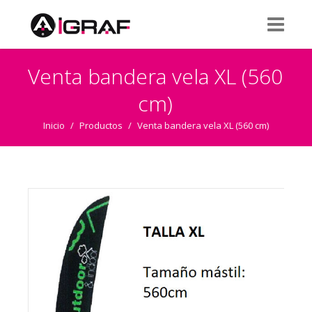
Venta bandera vela XL (560
cm)
Inicio
/
Productos
/
Venta bandera vela XL (560 cm)