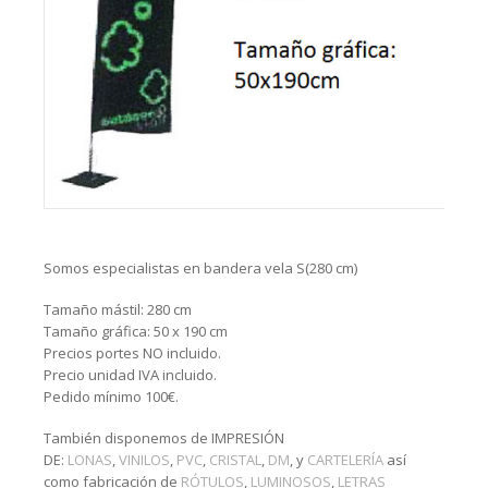
Somos especialistas en bandera vela S(280 cm)
Tamaño mástil: 280 cm
Tamaño gráfica: 50 x 190 cm
Precios portes NO incluido.
Precio unidad IVA incluido.
Pedido mínimo 100€.
También disponemos de IMPRESIÓN
DE:
LONAS
,
VINILOS
,
PVC
,
CRISTAL
,
DM
, y
CARTELERÍA
así
como fabricación de
RÓTULOS
,
LUMINOSOS
,
LETRAS