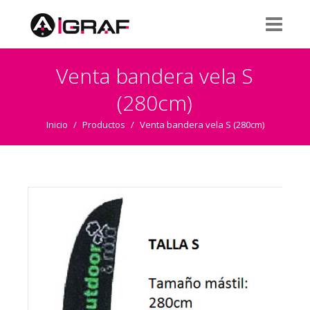
Venta bandera vela S
(280cm)
Inicio
/
Productos
/
Venta bandera vela S (280cm)